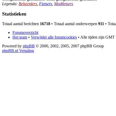
Legenda:
Beheerders
,
Fietsers
,
Modfietsers
Statistieken
Totaal aantal berichten
16718
• Totaal aantal onderwerpen
911
• Totaa
Forumoverzicht
Het team
•
Verwijder alle forumcookies
• Alle tijden zijn GMT 
Powered by
phpBB
© 2000, 2002, 2005, 2007 phpBB Group
phpBB.nl Vertaling