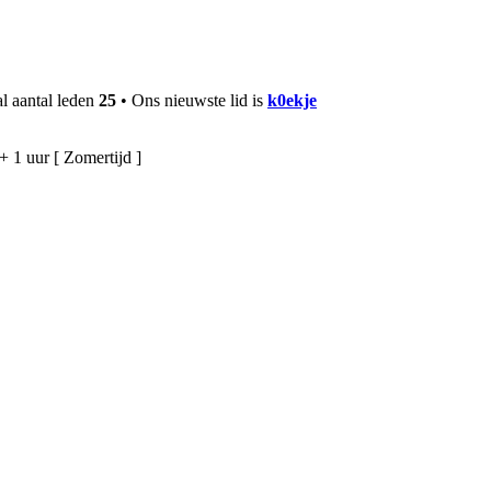
l aantal leden
25
• Ons nieuwste lid is
k0ekje
+ 1 uur [ Zomertijd ]