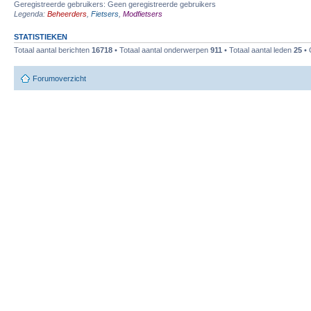
Geregistreerde gebruikers: Geen geregistreerde gebruikers
Legenda:
Beheerders
,
Fietsers
,
Modfietsers
STATISTIEKEN
Totaal aantal berichten
16718
• Totaal aantal onderwerpen
911
• Totaal aantal leden
25
• 
Forumoverzicht