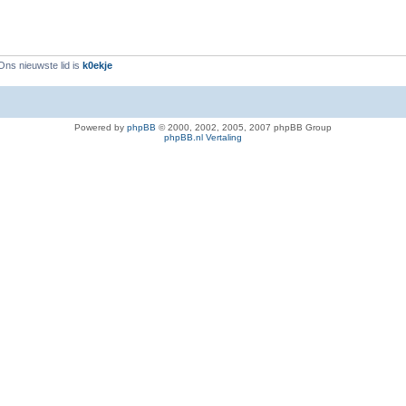
Ons nieuwste lid is
k0ekje
Powered by
phpBB
© 2000, 2002, 2005, 2007 phpBB Group
phpBB.nl Vertaling