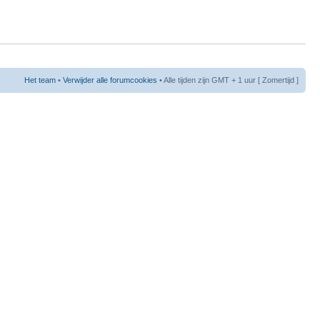
Het team
•
Verwijder alle forumcookies
• Alle tijden zijn GMT + 1 uur [ Zomertijd ]