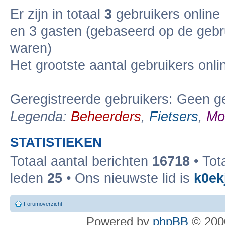
Er zijn in totaal
3
gebruikers online 
en 3 gasten (gebaseerd op de gebru
waren)
Het grootste aantal gebruikers onl
Geregistreerde gebruikers: Geen ge
Legenda:
Beheerders
,
Fietsers
,
Mo
STATISTIEKEN
Totaal aantal berichten
16718
• Tot
leden
25
• Ons nieuwste lid is
k0ek
Forumoverzicht
Powered by
phpBB
© 2000